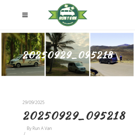
20250929_095218
29/09/2025
20250929_095218
By
Run A Van