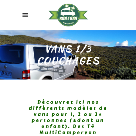
VANS 1/3
COUCHAGES
Découvrez ici nos
différents modèles de
vans pour 1, 2 ou 3*
personnes (*dont un
enfant). Des T4
MultiCampervan