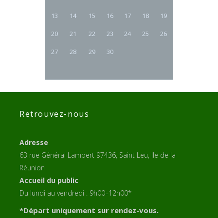
13
14
15
16
17
18
19
20
21
22
23
24
25
26
27
28
29
30
Retrouvez-nous
Adresse
63 rue Général Lambert 97436, Saint Leu, Ile de la
Réunion
Accueil du public
Du lundi au vendredi : 9h00–12h00*
*Départ uniquement sur rendez-vous.