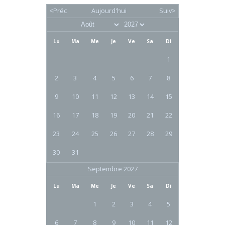
<Préc
Aujourd'hui
Suiv>
Lu
Ma
Me
Je
Ve
Sa
Di
1
2
3
4
5
6
7
8
9
10
11
12
13
14
15
16
17
18
19
20
21
22
23
24
25
26
27
28
29
30
31
Septembre 2027
Lu
Ma
Me
Je
Ve
Sa
Di
1
2
3
4
5
6
7
8
9
10
11
12