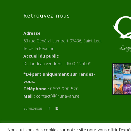
Retrouvez-nous
Adresse
63 rue Général Lambert 97436, Saint Leu,
Ile de la Réunion
Accueil du public
Du lundi au vendredi : 9h00–12h00*
*Départ uniquement sur rendez-
vous.
Téléphone :
0693 990 520
Mail :
contact[@]runavan.re
Suivez-nous:
Nous utilisons des cookies sur notre site pour vous offrir l'exp