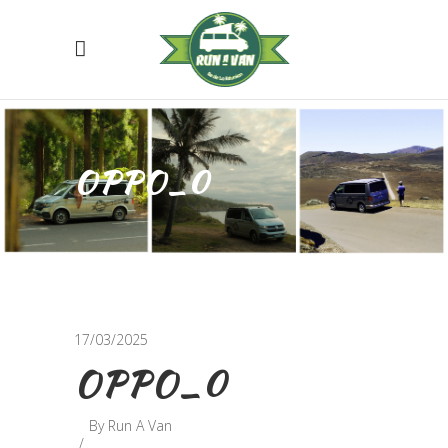
OPPO_0
17/03/2025
OPPO_0
By
Run A Van