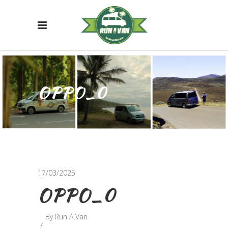
OPPO_0
17/03/2025
OPPO_0
By
Run A Van