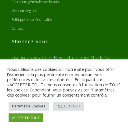
Conditions générales de location
Mentions légales
Politique de confidentialité
Contact
Abonnez-vous
inscrivez-vous à nos Newsletters pour être le 1er
informé de nos promos, bons plans, sorties,...
Nous utilisons des cookies sur notre site pour vous offrir
l'expérience la plus pertinente en mémorisant vos
préférences et les visites répétées. En cliquant sur
«ACCEPTER TOUT», vous consentez à l'utilisation de TOUS
les cookies. Cependant, vous pouvez visiter "Paramètres
des cookies" pour fournir un consentement contrôlé.
Paramètre Cookies
REJETER TOUT
ACCEPTER TOUT
Run A Van
By Creaweb.re