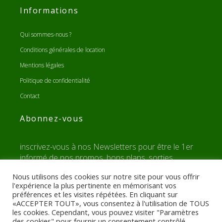
Informations
Qui sommes-nous ?
Conditions générales de location
Mentions légales
Politique de confidentialité
Contact
Abonnez-vous
inscrivez-vous à nos Newsletters pour être le 1er
informé de nos promos, bons plans, sorties,...
Nous utilisons des cookies sur notre site pour vous offrir
l'expérience la plus pertinente en mémorisant vos
préférences et les visites répétées. En cliquant sur
«ACCEPTER TOUT», vous consentez à l'utilisation de TOUS
les cookies. Cependant, vous pouvez visiter "Paramètres
des cookies" pour fournir un consentement contrôlé.