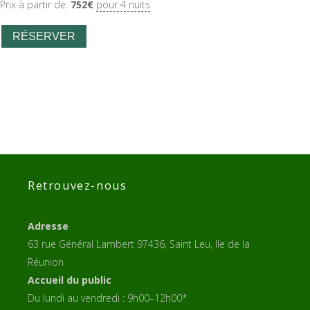
Prix à partir de:
752
€
pour 4 nuits
RÉSERVER
Retrouvez-nous
Adresse
63 rue Général Lambert 97436, Saint Leu, Ile de la
Réunion
Accueil du public
Du lundi au vendredi : 9h00–12h00*